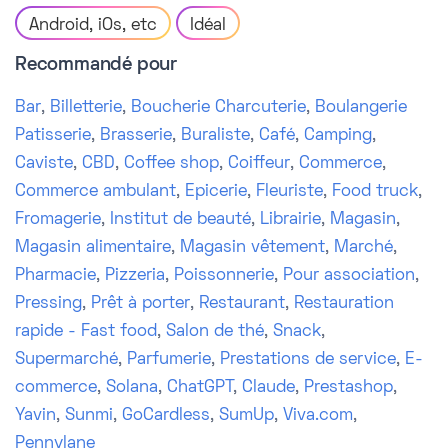
Android, iOs, etc
Idéal
Recommandé pour
Bar
,
Billetterie
,
Boucherie Charcuterie
,
Boulangerie
Patisserie
,
Brasserie
,
Buraliste
,
Café
,
Camping
,
Caviste
,
CBD
,
Coffee shop
,
Coiffeur
,
Commerce
,
Commerce ambulant
,
Epicerie
,
Fleuriste
,
Food truck
,
Fromagerie
,
Institut de beauté
,
Librairie
,
Magasin
,
Magasin alimentaire
,
Magasin vêtement
,
Marché
,
Pharmacie
,
Pizzeria
,
Poissonnerie
,
Pour association
,
Pressing
,
Prêt à porter
,
Restaurant
,
Restauration
rapide - Fast food
,
Salon de thé
,
Snack
,
Supermarché
,
Parfumerie
,
Prestations de service
,
E-
commerce
,
Solana
,
ChatGPT
,
Claude
,
Prestashop
,
Yavin
,
Sunmi
,
GoCardless
,
SumUp
,
Viva.com
,
Pennylane