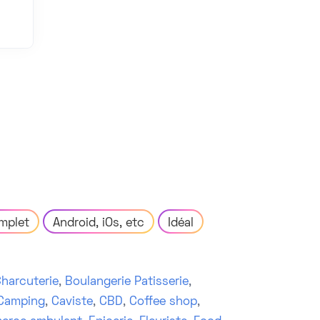
mplet
Android, iOs, etc
Idéal
harcuterie
,
Boulangerie Patisserie
,
Camping
,
Caviste
,
CBD
,
Coffee shop
,