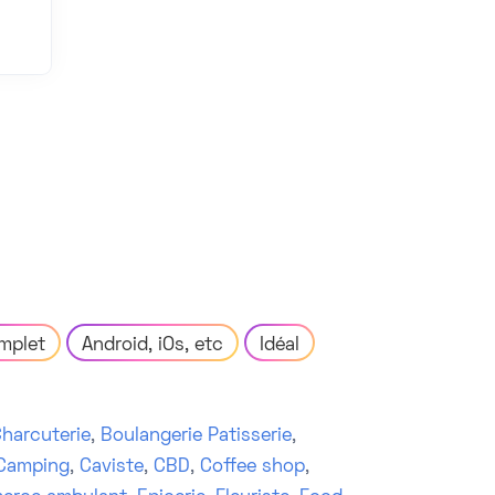
mplet
Android, iOs, etc
Idéal
harcuterie
,
Boulangerie Patisserie
,
Camping
,
Caviste
,
CBD
,
Coffee shop
,