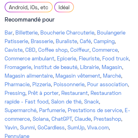
Android, iOs, etc
Idéal
Recommandé pour
Bar
,
Billetterie
,
Boucherie Charcuterie
,
Boulangerie
Patisserie
,
Brasserie
,
Buraliste
,
Café
,
Camping
,
Caviste
,
CBD
,
Coffee shop
,
Coiffeur
,
Commerce
,
Commerce ambulant
,
Epicerie
,
Fleuriste
,
Food truck
,
Fromagerie
,
Institut de beauté
,
Librairie
,
Magasin
,
Magasin alimentaire
,
Magasin vêtement
,
Marché
,
Pharmacie
,
Pizzeria
,
Poissonnerie
,
Pour association
,
Pressing
,
Prêt à porter
,
Restaurant
,
Restauration
rapide - Fast food
,
Salon de thé
,
Snack
,
Supermarché
,
Parfumerie
,
Prestations de service
,
E-
commerce
,
Solana
,
ChatGPT
,
Claude
,
Prestashop
,
Yavin
,
Sunmi
,
GoCardless
,
SumUp
,
Viva.com
,
Pennylane