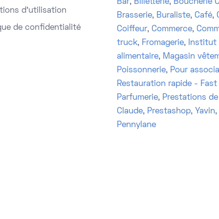
Bar
,
Billetterie
,
Boucherie C
ions d'utilisation
Brasserie
,
Buraliste
,
Café
,
que de confidentialité
Coiffeur
,
Commerce
,
Comm
truck
,
Fromagerie
,
Institut
alimentaire
,
Magasin vête
Poissonnerie
,
Pour associa
Restauration rapide - Fast
Parfumerie
,
Prestations de
Claude
,
Prestashop
,
Yavin
Pennylane