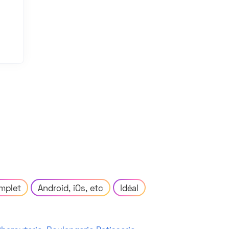
mplet
Android, iOs, etc
Idéal