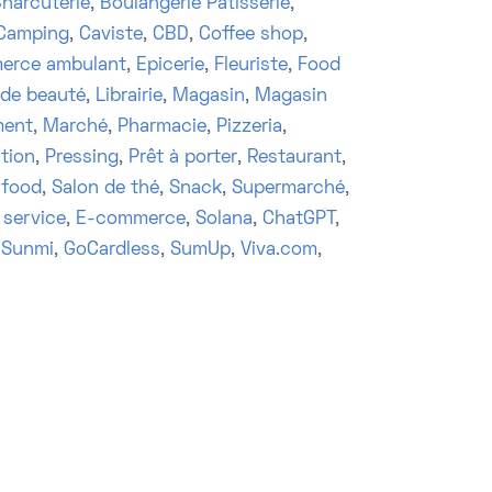
harcuterie
,
Boulangerie Patisserie
,
Camping
,
Caviste
,
CBD
,
Coffee shop
,
erce ambulant
,
Epicerie
,
Fleuriste
,
Food
 de beauté
,
Librairie
,
Magasin
,
Magasin
ment
,
Marché
,
Pharmacie
,
Pizzeria
,
tion
,
Pressing
,
Prêt à porter
,
Restaurant
,
 food
,
Salon de thé
,
Snack
,
Supermarché
,
 service
,
E-commerce
,
Solana
,
ChatGPT
,
,
Sunmi
,
GoCardless
,
SumUp
,
Viva.com
,